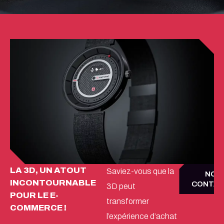
LA 3D, UN ATOUT
Saviez-vous que la
NOU
INCONTOURNABLE
CONTA
3D peut
POUR LE E-
transformer
COMMERCE !
l’expérience d’achat